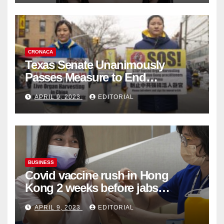
CRONACA
Texas Senate Unanimously
Passes Measure to End
Complicity in Beijing’s Forced
APRIL 9, 2023
EDITORIAL
Organ Harvesting
BUSINESS
Covid vaccine rush in Hong
Kong 2 weeks before jabs
become chargeable
APRIL 9, 2023
EDITORIAL