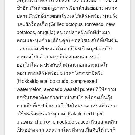
ซ้ำอีก เริ่มด้วยเมนูอาหารเรียกน้ำย่อยอย่าง หนวด
ปลาหมึกยักษ์ย่างซอสโรเมสโก้เสิร์ฟพร้อมมันฝรั่ง
และผักร็อคเก็ต (Grilled octopus, romesco, new
potatoes, arugula) หนวดปลาหมึกยักษ์ย่างมา
หอมและนุ่มกำลังดีกินคู่กับซอสโรเมสโก้ที่เข้มข้น
กลมกล่อม เพียงแค่เริ่มมาก็ไม่พร้อมมูฟออนไป
จานต่อไปแล้ว แต่เราก็ต้องลองหอยเชลล์
ฮอกไกโดสด ปรุงกับน้ำมันมะกอกและแตงโม
คอมเพลสเสิร์ฟพร้อมอโวคาโดวาซาบิครีม
(Hokkaido scallop crudo, compressed
watermelon, avocado wasabi puree) ที่ให้ความ
สดชื่นรสชาติลงตัวอย่างน่าสนใจ หรือจะเป็นกุ้ง
ลายเสือที่เชฟนำเอาแป้งฟิลโลฝอยมาห่อแล้วทอด
เสิร์ฟพร้อมซอสเรมูลาด (Kataifi fried tiger
prawns, chunky remoulade sauce) กินแล้วเพลิน
เป็นอย่างมาก และหากใครที่ทานเนื้อดิบได้ เขาก็