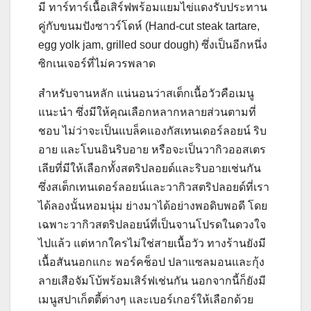
มี ทาร์ทาร์เนื้อเสิร์ฟพร้อมแยมไข่แดงรับประทาน
คู่กับขนมปังซาวร์โดห์ (Hand-cut steak tartare,
egg yolk jam, grilled sour dough) ซึ่งเป็นอีกหนึ่ง
ซิกเนเจอร์ที่ไม่ควรพลาด
สำหรับจานหลัก แน่นอนว่าสเต็กเนื้อวัวคือเมนู
แนะนำ ซึ่งมีให้คุณเลือกหลากหลายส่วนตามที่
ชอบ ไม่ว่าจะเป็นแบล็คแองกัสเทนเดอร์ลอยน์ ริบ
อาย และโบนอินริบอาย หรือจะเป็นวากิวออสเตร
เลียที่มีให้เลือกทั้งสตริปลอยด์และริบอายเช่นกัน
ซึ่งสเต็กเทนเดอร์ลอยน์และวากิวสตริปลอยด์ที่เรา
ได้ลองนั้นหอมนุ่ม ย่างมาได้อย่างพอดิบพอดี โดย
เฉพาะวากิวสตริปลอยน์ที่เป็นจานโปรดในดวงใจ
ไปแล้ว แต่หากใครไม่ใช่สายเนื้อวัว ทางร้านยังมี
เนื้อสันนอกแกะ พอร์คช็อป ปลาแซลมอนและกุ้ง
ลายเสือจัมโบ้พร้อมเสิร์ฟเช่นกัน นอกจากนี้ก็ยังมี
เมนูสปาเก็ตตี้ต่างๆ และเบอร์เกอร์ให้เลือกด้วย