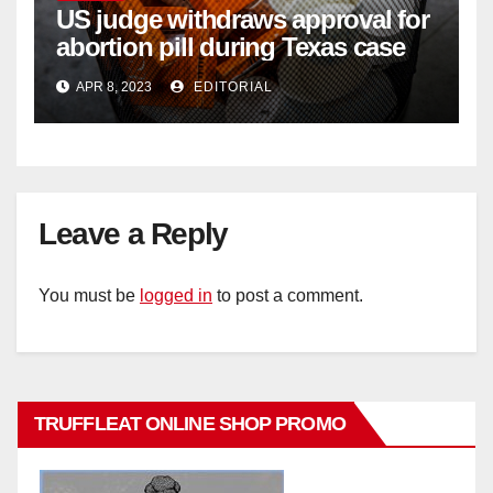
US judge withdraws approval for
abortion pill during Texas case
APR 8, 2023
EDITORIAL
Leave a Reply
You must be
logged in
to post a comment.
TRUFFLEAT ONLINE SHOP PROMO