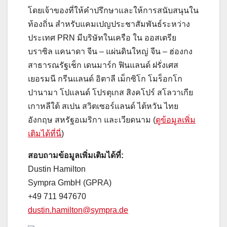
โดยเจ้าของที่ให้คำปรึกษาและให้การสนับสนุนใน
ท้องถิ่น สำหรับแคมเปญประชาสัมพันธ์ระหว่าง
ประเทศ PRN มีบริษัทในเครือ ใน ออสเตรีย
บราซิล แคนาดา จีน – แผ่นดินใหญ่ จีน – ฮ่องกง
สาธารณรัฐเช็ก เดนมาร์ก ฟินแลนด์ ฝรั่งเศส
เยอรมนี กรีนแลนด์ อิตาลี เม็กซิโก โมร็อกโก
ปานามา โปแลนด์ โปรตุเกส สิงคโปร์ สโลวาเกีย
เกาหลีใต้ สเปน สวิตเซอร์แลนด์ ไต้หวัน ไทย
อังกฤษ สหรัฐอเมริกา และเวียดนาม (
ดูข้อมูลเพิ่ม
เติมได้ที่นี่
)
สอบถามข้อมูลเพิ่มเติมได้ที่:
Dustin Hamilton
Sympra GmbH (GPRA)
+49 711 947670
dustin.hamilton@sympra.de