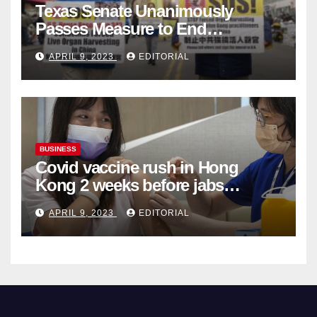
Texas Senate Unanimously
Passes Measure to End
Complicity in Beijing’s Forced
APRIL 9, 2023
EDITORIAL
Organ Harvesting
BUSINESS
Covid vaccine rush in Hong
Kong 2 weeks before jabs
become chargeable
APRIL 9, 2023
EDITORIAL