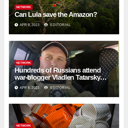
NETWORK
Can Lula save the Amazon?
APR 9, 2023
EDITORIAL
NETWORK
Hundreds of Russians attend
war-blogger Vladlen Tatarsky
funeral
APR 8, 2023
EDITORIAL
NETWORK