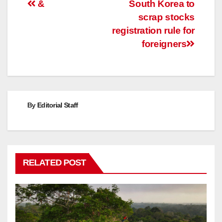
Post
&
South Korea to
scrap stocks
navigation
registration rule for
foreigners
By
Editorial Staff
RELATED POST