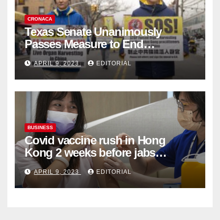
CRONACA
Texas Senate Unanimously
Passes Measure to End
Complicity in Beijing’s Forced
APRIL 9, 2023
EDITORIAL
Organ Harvesting
BUSINESS
Covid vaccine rush in Hong
Kong 2 weeks before jabs
become chargeable
APRIL 9, 2023
EDITORIAL