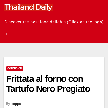
Skip
to
content
Discover the best food delights (Click on the logo)
CONFUSION
Frittata al forno con
Tartufo Nero Pregiato
By
peppe