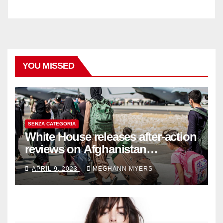
YOU MISSED
SENZA CATEGORIA
White House releases after-action
reviews on Afghanistan
withdrawal
APRIL 9, 2023
MEGHANN MYERS