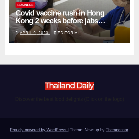
BUSINESS
Covid vaccine rush in Hong
Kong 2 weeks before jabs
become chargeable
APRIL 9, 2023
EDITORIAL
Discover the best food delights (Click on the logo)
Proudly powered by WordPress
|
Theme: Newsup by
Themeansar
.