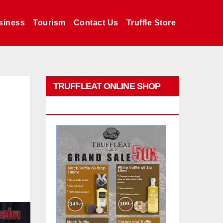
siness
Tourism
Contact Us
Truffle Store
TRUFFLEAT ONLINE SHOP
PROMO