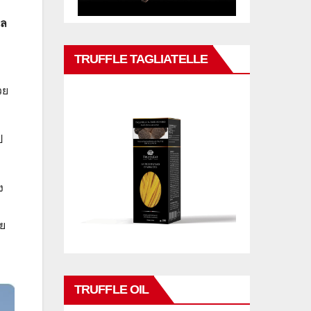
ิล
TRUFFLE TAGLIATELLE
วย
ป
ง
อย
TRUFFLE OIL