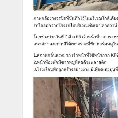
ภาพกล้องวงจรปิดที่บันทึกไว้ในบริเวณใกล้เคี
รถไถออกจากโรงรถไปบริเวณเชิงเขา คาดว่านำ
โดยช่วงบ่ายวันที่ 7 มี.ค.66 เจ้าหน้าที่จา
อนามัยของเกาหลีใต้เขาตรวจที่พัก ฟาร์มหมูใน
1.สภาพกลิ่นแรงมาก เจ้าหน้าที่ใช้หน้ากาก KF94 
2.หน้าห้องพักมีซากหมูที่ห่อด้วยพลาสติก
3.โรงเรือนพักถูกสร้างอย่างง่าย มีเพียงผนังปู