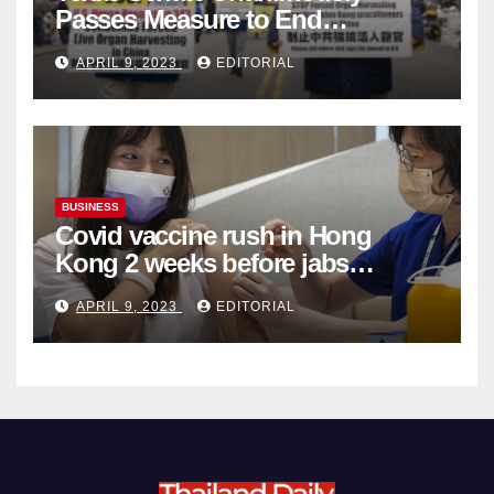
Passes Measure to End
Complicity in Beijing’s Forced
APRIL 9, 2023
EDITORIAL
Organ Harvesting
BUSINESS
Covid vaccine rush in Hong
Kong 2 weeks before jabs
become chargeable
APRIL 9, 2023
EDITORIAL