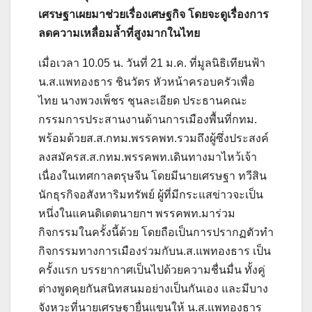
เศรษฐาเผยมาช่วยเรื่องเศษฐกิจ โดยจะดูเรื่องการ
ลดความเหลื่อมล้ำที่สูงมากในไทย
เมื่อเวลา 10.05 น. วันที่ 21 ม.ค. ที่มูลนิธิเทียนฟ้า
น.ส.แพทองธาร ชินวัตร หัวหน้าครอบครัวเพื่อ
ไทย นางพวงเพ็ชร ชุนละเอียด ประธานคณะ
กรรมการประสานงานด้านการเมืองพื้นที่กทม.
พร้อมด้วยส.ส.กทม.พรรคพท.รวมถึงผู้ซึ่งประสงค์
ลงสมัครส.ส.กทม.พรรคพท.เดินทางมาไหว้เจ้า
เนื่องในเทศกาลตรุษจีน โดยมีนายเศรษฐา ทวีสิน
นักธุรกิจอสังหาริมทรัพย์ ผู้ที่มีกระแสข่าวจะเป็น
หนึ่งในแคนดิเดตนายกฯ พรรคพท.มาร่วม
กิจกรรมในครั้งนี้ด้วย โดยถือเป็นการปรากฏตัวทำ
กิจกรรมทางการเมืองร่วมกับน.ส.แพทองธาร เป็น
ครั้งแรก บรรยากาศเป็นไปด้วยความชื่นมื่น ทั้งคู่
ต่างพูดคุยกันสนิทสนมอย่างเป็นกันเอง และมีบาง
จังหวะที่นายเศรษฐายื่นแขนให้ น.ส.แพทองธาร