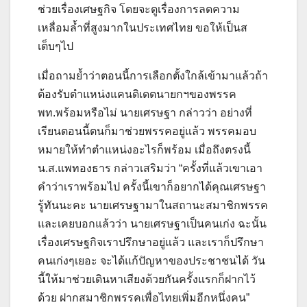
ช่วยเรื่องเศษฐกิจ โดยจะดูเรื่องการลดความ
เหลื่อมล้ำที่สูงมากในประเทศไทย ขอให้เป็นส
เต็บๆไป
เมื่อถามย้ำว่าตอนนี้การเลือกตั้งใกล้เข้ามาแล้วถ้า
ต้องรับตำแหน่งแคนดิเดตนายกฯของพรรค
พท.พร้อมหรือไม่ นายเศรษฐา กล่าวว่า อย่างที่
เรียนตอนนี้ตนก็มาช่วยพรรคอยู่แล้ว พรรคมอบ
หมายให้ทำตำแหน่งอะไรก็พร้อม เมื่อถึงตรงนี้
น.ส.แพทองธาร กล่าวเสริมว่า “ครั้งที่แล้วเขาเอา
คำว่าเราพร้อมไป ครั้งนี้เขาก็อยากได้คุณเศรษฐา
รู้ทันนะคะ นายเศรษฐามาในสถานะสมาชิกพรรค
และเคยบอกแล้วว่า นายเศรษฐาเป็นคนเก่ง ฉะนั้น
เรื่องเศรษฐกิจเราปรึกษาอยู่แล้ว และเราก็ปรึกษา
คนเก่งๆเยอะ จะได้แก้ปัญหาของประชาชนได้ วัน
นี้ให้มาช่วยเดินหาเสียงด้วยกันครั้งแรกก็ฝากไว้
ด้วย ฝากสมาชิกพรรคเพื่อไทยเพิ่มอีกหนึ่งคน”