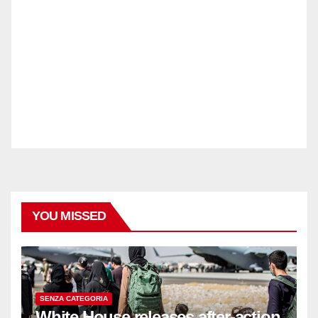
YOU MISSED
SENZA CATEGORIA
White House releases after-action