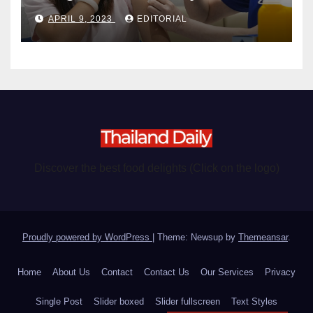
become chargeable
APRIL 9, 2023
EDITORIAL
Discover the best food delights (Click on the logo)
Proudly powered by WordPress
|
Theme: Newsup by
Themeansar
.
Home
About Us
Contact
Contact Us
Our Services
Privacy
Single Post
Slider boxed
Slider fullscreen
Text Styles