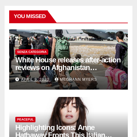
YOU MISSED
SENZA CATEGORIA
White House releases after-action
reviews on Afghanistan
withdrawal
APRIL 9, 2023
MEGHANN MYERS
PEACEFUL
Highlighting Icons: Anne
Hathaway Fronts This Italian