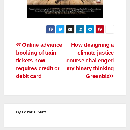
Post
Online advance
How designing a
booking of train
climate justice
navigation
tickets now
course challenged
requires credit or
my binary thinking
debit card
| Greenbiz
By
Editorial Staff