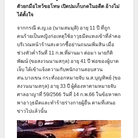
ตัวยกมือไหว้ขอโทษ เปิดปมเก็บกดในอดีต อ้างไม่
ได้ตั้งใจ
จากกรณี ด.ญ.เอ (นามสมมุติ) อายุ 11 ปี ที่ถูก
คนร้ายเป็นหญิงก่อเหตุใช้อาวุธมีดแทงเข้าที่ลำคอ
บริเวณหน้าร้านสะดวกซื้อย่านถนนเพิ่มสิน เมื่อ
ช่วงหัวค่ำวันที่ 11 ก.พ.ที่ผ่านมา ต่อมา นายกิติ
พัฒน์ (ขอสงวนนามสกุล) อายุ 41 ปี พ่อของผู้บาด
เจ็บ ได้เข้าแจ้งความกับพนักงานสอบสวน
สน.บางเขน กระทั่งออกหมายจับ น.ส.บุญทิพย์ (ขอ
สงวนนามสกุล) อายุ 33 ปี ผู้ต้องหาตามหมายจับ
ศาลอาญาที่ 59/2566 วันที่ 14 ก.พ.66 ในข้อหาพก
พาอาวุธมีดและทำร้ายร่างกายผู้อื่น ตามที่เสนอ
ข่าวไปแล้วนั้น