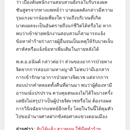
ว่า เบื้องต้นพนักงานสอบสวนยังรอใบรับรองผล
ชันสูตรจากทางแพทย์ว่า บาดแผลดังกล่าวมีความ
รุนแรงมากน้อยเพียงใด รวมถึงบริเวณที่เกิด
บาดแผลจะเป็นอันตรายถึงแก่ชีวิตได้หรือไม่ หาก
พบว่าเข้าข่ายพนักงานสอบสวนก็สามารถแจ้ง
ข้อหาทำร้ายร่างกายผู้อื่นจนเป็นเหตุให้รับบาดเจ็บ
สาหัสหรือแจ้งข้อหาเพิ่มเติมในภายหลังได้
พ.ต.อ.อนันต์ กล่าวต่อว่า ส่วนของอาการป่วยทาง
จิตจากการสอบถามทางญาติ ไม่พบว่ามีเอกสาร
การเข้ารักษาอาการป่วยทางจิตเวช แต่จากการ
สอบปากคำตลอดทั้งคืนที่ผ่านมา พบว่าผู้ต้องหามี
อารมณ์แปรปรวน ควบคุมตนเองไม่ได้ในบางครั้ง
แต่ยังไม่สรุปว่าเป็นผู้ป่วยจิตเวชหรือไม่ ต้องรอผล
การวินิจฉัยจากแพทย์อีกครั้ง โดยในวันนี้ได้คุมตัว
ไปขออำนาจศาลฝากขังต่อศาลแขวงดอนเมือง
อ่านข่าว
:
จับได้แล้ว สาวทอม ใช้มีดทำร้าย