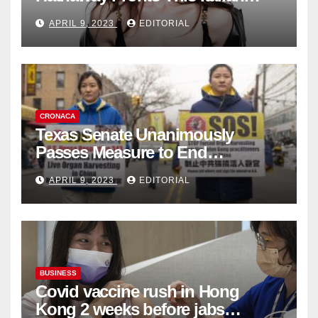
Fashion Brand's Latest
APRIL 9, 2023
EDITORIAL
Collection
CRONACA
Texas Senate Unanimously
Passes Measure to End
Complicity in Beijing’s Forced
APRIL 9, 2023
EDITORIAL
Organ Harvesting
BUSINESS
Covid vaccine rush in Hong
Kong 2 weeks before jabs