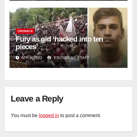
CRONACA
Fury as girl ‘hacked into ten
pieces’
APR 9, 2023
EDITORIAL STAFF
Leave a Reply
You must be
logged in
to post a comment.