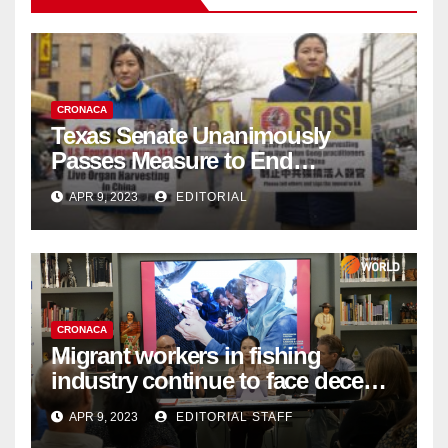
CRONACA
Texas Senate Unanimously
Passes Measure to End
Complicity in Beijing’s Forced
APR 9, 2023
EDITORIAL
Organ Harvesting
CRONACA
Migrant workers in fishing
industry continue to face decent
work deficit
APR 9, 2023
EDITORIAL STAFF