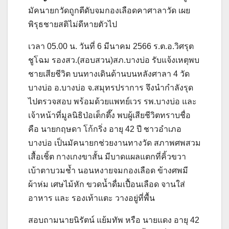
มัคนายกวัดถูกตีดับจมกองเลือดคาศาลาวัด เผย
พิรุธชายสติไม่ดีหายตัวไป
เวลา 05.00 น. วันที่ 6 มีนาคม 2566 ร.ต.อ.วิศรุต
ชูโฉม รองสว.(สอบสวน)สภ.บางบ่อ รับแจ้งเหตุพบ
ชายเสียชีวิต บนทางเดินด้านบนหลังศาลา 4 วัด
บางบ่อ อ.บางบ่อ จ.สมุทรปราการ จึงนำกำลังรุด
ไปตรวจสอบ พร้อมด้วยแพทย์เวร รพ.บางบ่อ และ
เจ้าหน้าที่มูลนิธิป่อเต็กตึ๊ง พบผู้เสียชีวิตทราบชื่อ
คือ นายกฤษดา โก้กริ่ง อายุ 42 ปี ชาวอำเภอ
บางบ่อ เป็นมัคนายกช่วยงานทางวัด สภาพศพสวม
เสื้อเชิ้ต กางเกงขาสั้น มีบาดแผลแตกที่คิ้วขวา
เบ้าตาบวมช้ำ นอนหงายจมกองเลือด ข้างศพมี
ผ้าห่ม เศษไม้หัก ขวดน้ำดื่มเปื้อนเลือด จานใส่
อาหาร และ รองเท้าแตะ วางอยู่ที่พื้น
สอบถามนายนิรัตน์ แย้มทัพ หรือ นายแดง อายุ 42