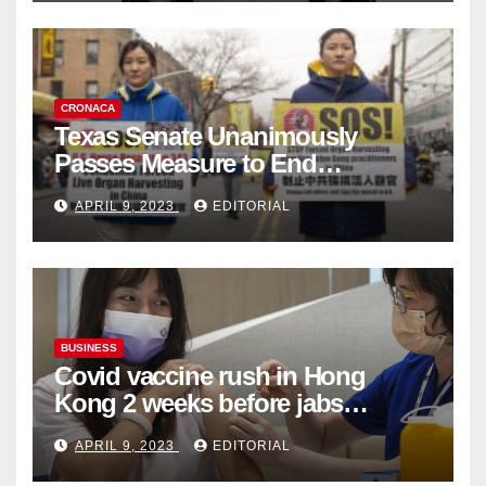
CRONACA
Texas Senate Unanimously
Passes Measure to End
Complicity in Beijing’s Forced
APRIL 9, 2023
EDITORIAL
Organ Harvesting
BUSINESS
Covid vaccine rush in Hong
Kong 2 weeks before jabs
become chargeable
APRIL 9, 2023
EDITORIAL