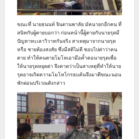
ขณะที่ นายธนนท์ จินดานพาลัย มัคนายกอีกคน ที่
สนิทกับผู้ตายบอกว่า ก่อนหน้านี้ผู้ตายกับนายรุดมี
ปัญหาทะเลาวิวาทกันจริง สาเหตุมาจากนายรุด
หรือ ชายต้องสงสัย ซึ่งมีสติไม่ดี ชอบไปด่าว่าคน
ตาย ทำให้คนตายโมโหเอามือค้ำคอนายรุดเพื่อ
ให้นายรุดหยุดด่า จึงคาดว่าเป็นสาเหตุที่ทำให้นาย
รุดอาจเกิดความโมโหโกรธแค้นจึงมาตีขณะนอน
พักผ่อนบริเวณดังกล่าว