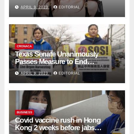
Fashion Brand's Latest
APRIL 9, 2023
EDITORIAL
Collection
CRONACA
Texas Senate Unanimously
Passes Measure to End
Complicity in Beijing’s Forced
APRIL 9, 2023
EDITORIAL
Organ Harvesting
BUSINESS
Covid vaccine rush in Hong
Kong 2 weeks before jabs