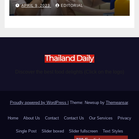
become chargeable
APRIL 9, 2023
EDITORIAL
Discover the best food delights (Click on the logo)
Proudly powered by WordPress
|
Theme: Newsup by
Themeansar
.
Home
About Us
Contact
Contact Us
Our Services
Privacy
Single Post
Slider boxed
Slider fullscreen
Text Styles