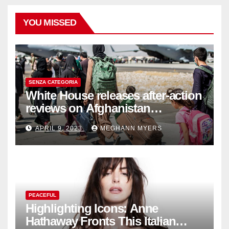
YOU MISSED
SENZA CATEGORIA
White House releases after-action
reviews on Afghanistan
withdrawal
APRIL 9, 2023
MEGHANN MYERS
PEACEFUL
Highlighting Icons: Anne
Hathaway Fronts This Italian