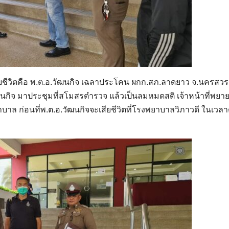
ู้เสียชีวิตคือ พ.ต.อ.วัฒนกิจ เฉลาประโคน ผกก.สภ.ลาดยาว ​จ.นครสวร
.วัฒนกิจ มาประชุมที่สโมสรตำรวจ แล้วเป็นลมหมดสติ เจ้าหน้าที่พยา
บาล ก่อนที่พ.ต.อ.วัฒนกิจจะเสียชีวิตที่โรงพยาบาลวิภาวดี ในเวลา