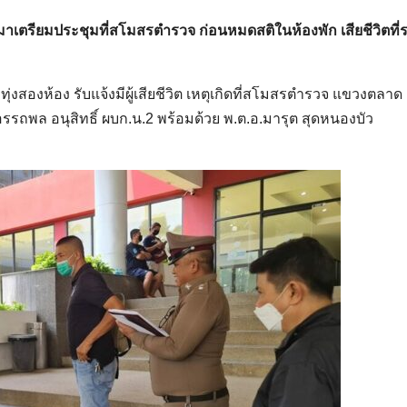
เตรียมประชุมที่สโมสรตำรวจ ก่อนหมดสติในห้องพัก เสียชีวิตที่
สน.ทุ่งสองห้อง รับแจ้งมีผู้เสียชีวิต เหตุเกิดที่สโมสรตำรวจ แขวงตลาด
อรรถพล อนุสิทธิ์ ผบก.น.2 พร้อมด้วย พ.ต.อ.มารุต สุดหนองบัว