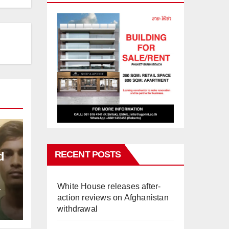
RECENT POSTS
d
White House releases after-
L
action reviews on Afghanistan
withdrawal