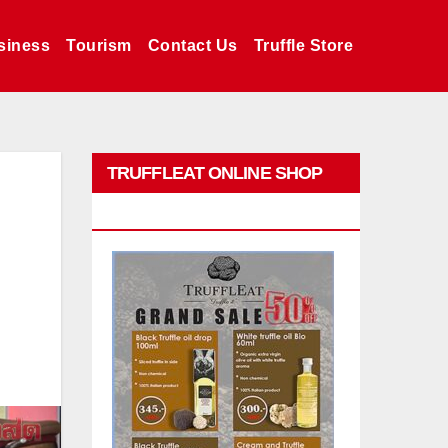
siness
Tourism
Contact Us
Truffle Store
TRUFFLEAT ONLINE SHOP
PROMO