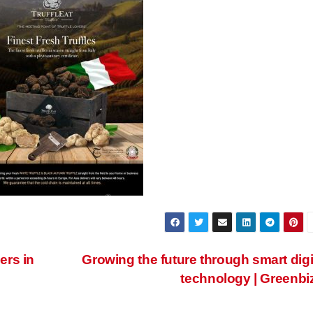
ers in
Growing the future through smart digi
technology | Greenbi