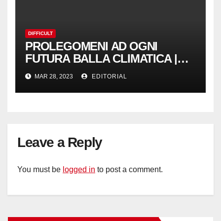
DIFFICULT
PROLEGOMENI AD OGNI
FUTURA BALLA CLIMATICA |
NoGeoingegneria
MAR 28, 2023
EDITORIAL
Leave a Reply
You must be
logged in
to post a comment.