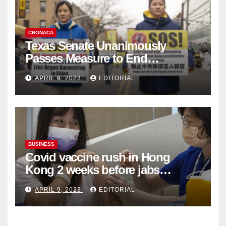
CRONACA
Texas Senate Unanimously
Passes Measure to End
Complicity in Beijing’s Forced
APRIL 9, 2023
EDITORIAL
Organ Harvesting
BUSINESS
Covid vaccine rush in Hong
Kong 2 weeks before jabs
become chargeable
APRIL 9, 2023
EDITORIAL