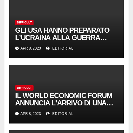
DIFFICULT
GLI USA HANNO PREPARATO
L’UCRAINA ALLA GUERRA
CONTRO LA RUSSIA PER 30
APR 8, 2023
EDITORIAL
ANNI | NoGeoingegneria
DIFFICULT
IL WORLD ECONOMIC FORUM
ANNUNCIA L’ARRIVO DI UNA
“SUMMER DAVOS” IN CINA |
APR 8, 2023
EDITORIAL
NoGeoingegneria