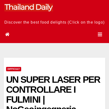
Skip
to
content
Discover the best food delights (Click on the logo)
DIFFICULT
UN SUPER LASER PER
CONTROLLARE I
FULMINI |