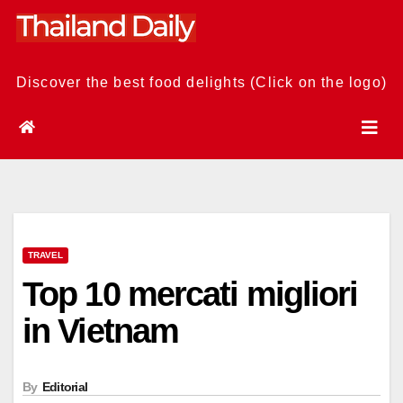
Skip
to
content
Discover the best food delights (Click on the logo)
TRAVEL
Top 10 mercati migliori
in Vietnam
By
Editorial