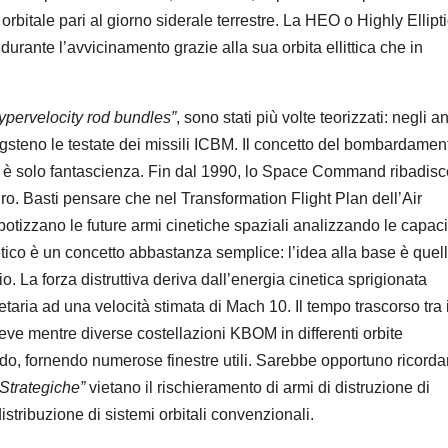
orbitale pari al giorno siderale terrestre. La HEO o Highly Ellipti
urante l’avvicinamento grazie alla sua orbita ellittica che in
ypervelocity rod bundles”
, sono stati più volte teorizzati: negli a
ungsteno le testate dei missili ICBM. Il concetto del bombardamen
è solo fantascienza. Fin dal 1990, lo Space Command ribadisc
uro. Basti pensare che nel Transformation Flight Plan dell’Air
potizzano le future armi cinetiche spaziali analizzando le capaci
tico è un concetto abbastanza semplice: l’idea alla base è quel
. La forza distruttiva deriva dall’energia cinetica sprigionata
netaria ad una velocità stimata di Mach 10. Il tempo trascorso tra i
eve mentre diverse costellazioni KBOM in differenti orbite
do, fornendo numerose finestre utili. Sarebbe opportuno ricorda
 Strategiche”
vietano il rischieramento di armi di distruzione di
tribuzione di sistemi orbitali convenzionali.