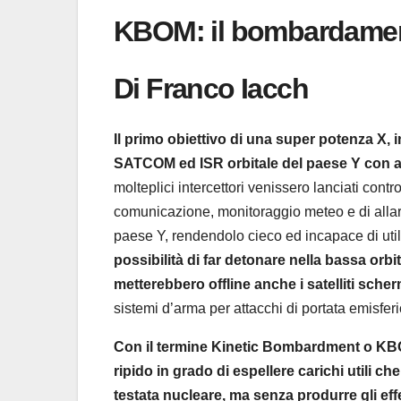
KBOM: il bombardamento 
Di Franco Iacch
Il primo obiettivo di una super potenza X, i
SATCOM ed ISR orbitale del paese Y con atta
molteplici intercettori venissero lanciati contro 
comunicazione, monitoraggio meteo e di allar
paese Y, rendendolo cieco ed incapace di util
possibilità di far detonare nella bassa orbit
metterebbero offline anche i satelliti scher
sistemi d’arma per attacchi di portata emisfer
Con il termine Kinetic Bombardment o KBOM
ripido in grado di espellere carichi utili
testata nucleare, ma senza produrre gli effet