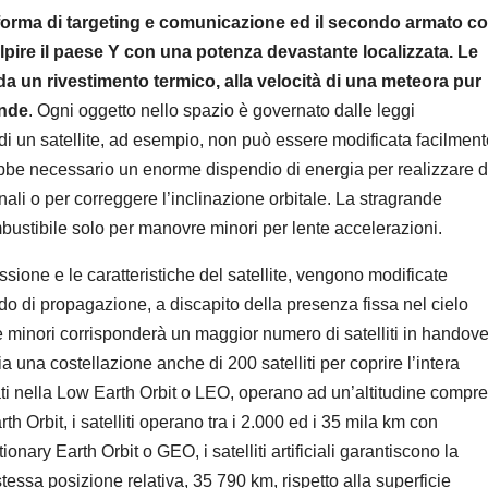
ttaforma di targeting e comunicazione ed il secondo armato c
pire il paese Y con una potenza devastante localizzata. Le
da un rivestimento termico, alla velocità di una meteora pur
ande
. Ogni oggetto nello spazio è governato dalle leggi
 di un satellite, ad esempio, non può essere modificata facilmen
bbe necessario un enorme dispendio di energia per realizzare d
li o per correggere l’inclinazione orbitale. La stragrande
ombustibile solo per manovre minori per lente accelerazioni.
ssione e le caratteristiche del satellite, vengono modificate
ardo di propagazione, a discapito della presenza fissa nel cielo
e minori corrisponderà un maggior numero di satelliti in handove
una costellazione anche di 200 satelliti per coprire l’intera
locati nella Low Earth Orbit o LEO, operano ad un’altitudine compr
 Orbit, i satelliti operano tra i 2.000 ed i 35 mila km con
ionary Earth Orbit o GEO, i satelliti artificiali garantiscono la
ssa posizione relativa, 35 790 km, rispetto alla superficie