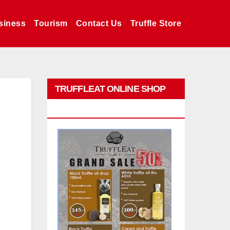
siness
Tourism
Contact Us
Truffle Store
TRUFFLEAT ONLINE SHOP
PROMO