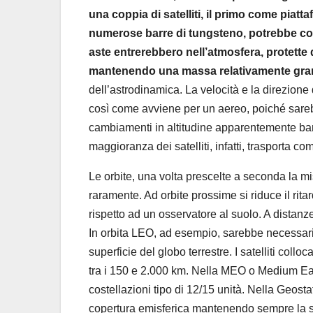
una coppia di satelliti, il primo come pia
numerose barre di tungsteno, potrebbe col
aste entrerebbero nell’atmosfera, protette 
mantenendo una massa relativamente gr
dell’astrodinamica. La velocità e la direzione
così come avviene per un aereo, poiché sare
cambiamenti in altitudine apparentemente bana
maggioranza dei satelliti, infatti, trasporta c
Le orbite, una volta prescelte a seconda la mi
raramente.
Ad orbite prossime si riduce il rit
rispetto ad un osservatore al suolo. A distanz
In orbita LEO, ad esempio, sarebbe necessaria 
superficie del globo terrestre. I satelliti col
tra i 150 e 2.000 km. Nella MEO o Medium Earth
costellazioni tipo di 12/15 unità. Nella Geostat
copertura emisferica mantenendo sempre la ste