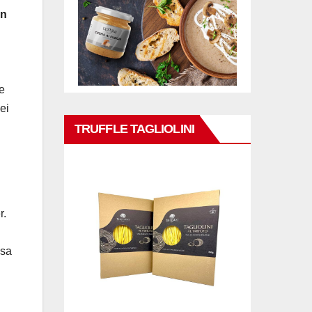
on
te
ei
TRUFFLE TAGLIOLINI
r.
esa