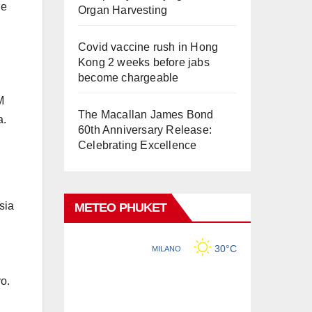
he
Organ Harvesting
Covid vaccine rush in Hong
Kong 2 weeks before jabs
become chargeable
M
The Macallan James Bond
a.
60th Anniversary Release:
Celebrating Excellence
sia
METEO PHUKET
vo.