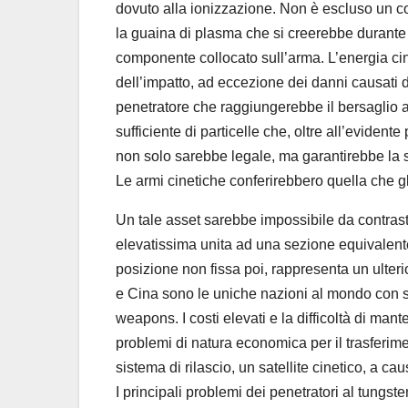
dovuto alla ionizzazione. Non è escluso un con
la guaina di plasma che si creerebbe durante i
componente collocato sull’arma. L’energia cin
dell’impatto, ad eccezione dei danni causati d
penetratore che raggiungerebbe il bersaglio 
sufficiente di particelle che, oltre all’evide
non solo sarebbe legale, ma garantirebbe la s
Le armi cinetiche conferirebbero quella che g
Un tale asset sarebbe impossibile da contrast
elevatissima unita ad una sezione equivalente ra
posizione non fissa poi, rappresenta un ulteri
e Cina sono le uniche nazioni al mondo con si
weapons. I costi elevati e la difficoltà di mant
problemi di natura economica per il trasferim
sistema di rilascio, un satellite cinetico, a c
I principali problemi dei penetratori al tungst