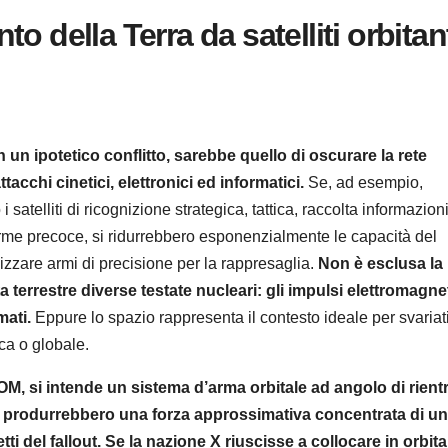
della Terra da satelliti orbitan
n un ipotetico conflitto, sarebbe quello di oscurare la rete
cchi cinetici, elettronici ed informatici.
Se, ad esempio,
i satelliti di ricognizione strategica, tattica, raccolta informazioni
me precoce, si ridurrebbero esponenzialmente le capacità del
izzare armi di precisione per la rappresaglia.
Non è esclusa la
a terrestre diverse testate nucleari: gli impulsi elettromagnet
mati.
Eppure lo spazio rappresenta il contesto ideale per svariat
ica o globale.
, si intende un sistema d’arma orbitale ad angolo di rient
 che produrrebbero una forza approssimativa concentrata di u
ti del fallout. Se la nazione X riuscisse a collocare in orbita