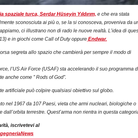
zia spaziale turca, Serdar Hüseyin Yıldırım,
e che era stata
ilmente sconosciuta ai più o, se la si conosceva, proveniva da u
ppiamo, ci illustrano non di rado le nuove realtà. L’idea di que
013) e in giochi come Call of Duty oppure
Endwar.
 corsa segreta allo spazio che cambierà per sempre il modo di
orce, l’US Air Force (USAF) sta accelerando il suo programma d
note anche come ” Rods of God”.
artificiale può colpire qualsiasi obiettivo sul globo.
mato nel 1967 da 107 Paesi, vieta che armi nucleari, biologiche o
 dall’orbita terrestre. Quest’arma non rientra in questa categori
tà, iscrivetevi al
ingegneriaNews