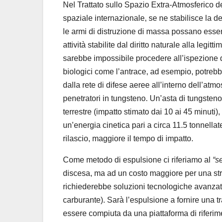
Nel Trattato sullo Spazio Extra-Atmosferico de
spaziale internazionale, se ne stabilisce la d
le armi di distruzione di massa possano esser
attività stabilite dal diritto naturale alla legi
sarebbe impossibile procedere all’ispezione dei
biologici come l’antrace, ad esempio, potrebbe
dalla rete di difese aeree all’interno dell’at
penetratori in tungsteno. Un’asta di tungsteno
terrestre (impatto stimato dai 10 ai 45 minuti
un’energia cinetica pari a circa 11.5 tonnellate
rilascio, maggiore il tempo di impatto.
Come metodo di espulsione ci riferiamo al
“s
discesa, ma ad un costo maggiore per una str
richiederebbe soluzioni tecnologiche avanzate
carburante). Sarà l’espulsione a fornire una t
essere compiuta da una piattaforma di riferim