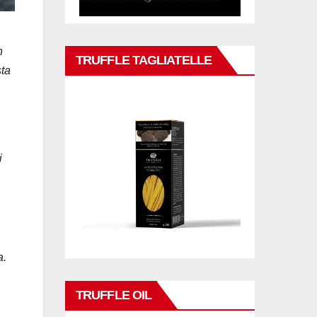
n
TRUFFLE TAGLIATELLE
sta
i
a.
TRUFFLE OIL