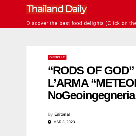
Skip
to
content
Discover the best food delights (Click on th
DIFFICULT
“RODS OF GOD” 
L’ARMA “METEOR
NoGeoingegneria
By
Editorial
MAR 8, 2023