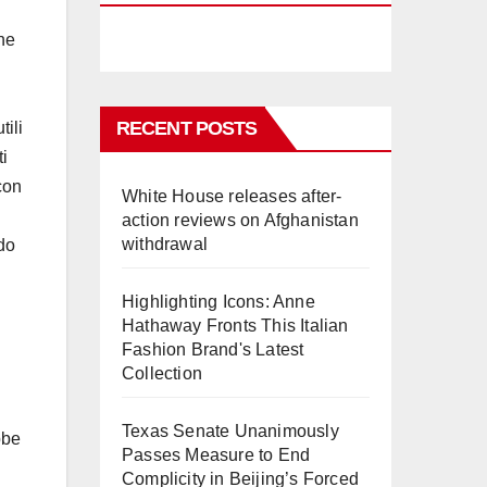
che
RECENT POSTS
tili
ti
con
White House releases after-
action reviews on Afghanistan
withdrawal
ndo
Highlighting Icons: Anne
Hathaway Fronts This Italian
Fashion Brand's Latest
i
Collection
Texas Senate Unanimously
bbe
Passes Measure to End
Complicity in Beijing’s Forced