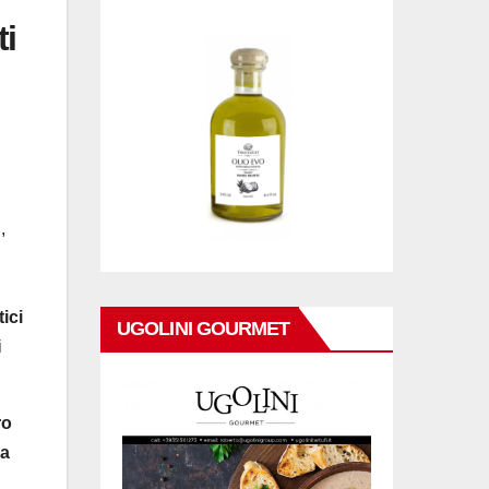
ti
,
ici
UGOLINI GOURMET
i
ro
na