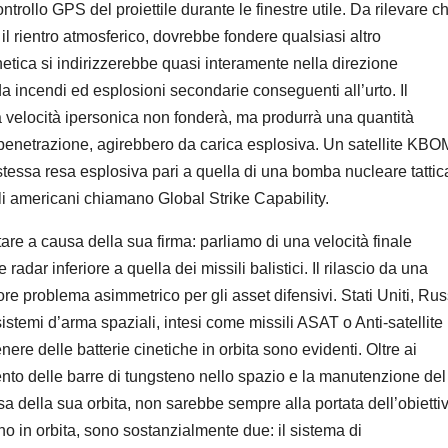
trollo GPS del proiettile durante le finestre utile. Da rilevare c
l rientro atmosferico, dovrebbe fondere qualsiasi altro
etica si indirizzerebbe quasi interamente nella direzione
a incendi ed esplosioni secondarie conseguenti all’urto. Il
a velocità ipersonica non fonderà, ma produrrà una quantità
nte penetrazione, agirebbero da carica esplosiva. Un satellite KBO
tessa resa esplosiva pari a quella di una bomba nucleare tattic
li americani chiamano Global Strike Capability.
are a causa della sua firma: parliamo di una velocità finale
dar inferiore a quella dei missili balistici. Il rilascio da una
ore problema asimmetrico per gli asset difensivi. Stati Uniti, Rus
stemi d’arma spaziali, intesi come missili ASAT o Anti-satellite
enere delle batterie cinetiche in orbita sono evidenti. Oltre ai
ento delle barre di tungsteno nello spazio e la manutenzione del
ausa della sua orbita, non sarebbe sempre alla portata dell’obietti
eno in orbita, sono sostanzialmente due: il sistema di