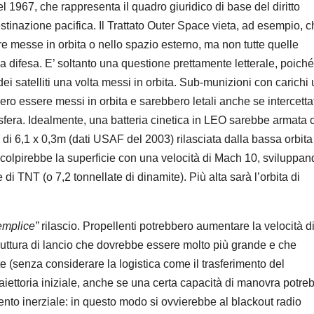
l 1967, che rappresenta il quadro giuridico di base del diritto
estinazione pacifica. Il Trattato Outer Space vieta, ad esempio, 
e messe in orbita o nello spazio esterno, ma non tutte quelle
ttima difesa. E’ soltanto una questione prettamente letterale, poiché
 satelliti una volta messi in orbita. Sub-munizioni con carichi u
ro essere messi in orbita e sarebbero letali anche se intercetta
mosfera. Idealmente, una batteria cinetica in LEO sarebbe armata 
 di 6,1 x 0,3m (dati USAF del 2003) rilasciata dalla bassa orbita
), colpirebbe la superficie con una velocità di Mach 10, sviluppa
 di TNT (o 7,2 tonnellate di dinamite). Più alta sarà l’orbita di
emplice”
rilascio. Propellenti potrebbero aumentare la velocità d
uttura di lancio che dovrebbe essere molto più grande e che
 (senza considerare la logistica come il trasferimento del
raiettoria iniziale, anche se una certa capacità di manovra potre
ento inerziale: in questo modo si ovvierebbe al blackout radio