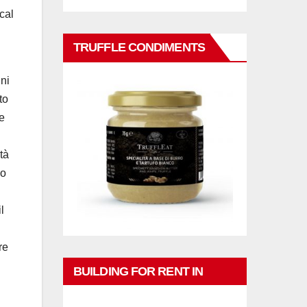
cal
TRUFFLE CONDIMENTS
nni
to
e
tà
lo
l
re
BUILDING FOR RENT IN
PHUKET