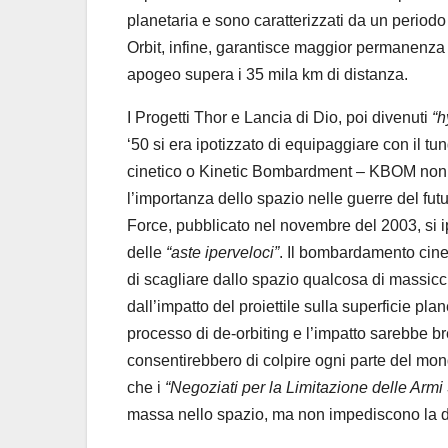
planetaria e sono caratterizzati da un periodo 
Orbit, infine, garantisce maggior permanenza d
apogeo supera i 35 mila km di distanza.
I Progetti Thor e Lancia di Dio, poi divenuti
“h
‘50 si era ipotizzato di equipaggiare con il t
cinetico o Kinetic Bombardment – KBOM non 
l’importanza dello spazio nelle guerre del fut
Force, pubblicato nel novembre del 2003, si i
delle
“aste iperveloci”
. Il bombardamento cine
di scagliare dallo spazio qualcosa di massiccio
dall’impatto del proiettile sulla superficie pla
processo di de-orbiting e l’impatto sarebbe br
consentirebbero di colpire ogni parte del mon
che i
“Negoziati per la Limitazione delle Armi
massa nello spazio, ma non impediscono la dis