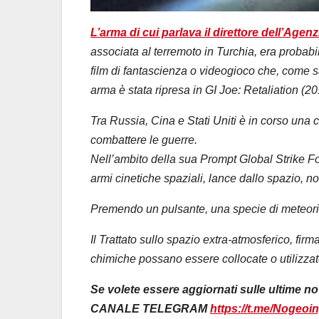
L’arma di cui parlava il direttore dell’Agen
associata al terremoto in Turchia, era probab
film di fantascienza o videogioco che, come sa
arma è stata ripresa in GI Joe: Retaliation (2
Tra Russia, Cina e Stati Uniti è in corso una
combattere le guerre.
Nell’ambito della sua Prompt Global Strike F
armi cinetiche spaziali, lance dallo spazio, 
Premendo un pulsante, una specie di meteorite 
Il Trattato sullo spazio extra-atmosferico, fir
chimiche possano essere collocate o utilizzate
Se volete essere aggiornati sulle ultime novi
CANALE TELEGRAM
https://t.me/Nogeo