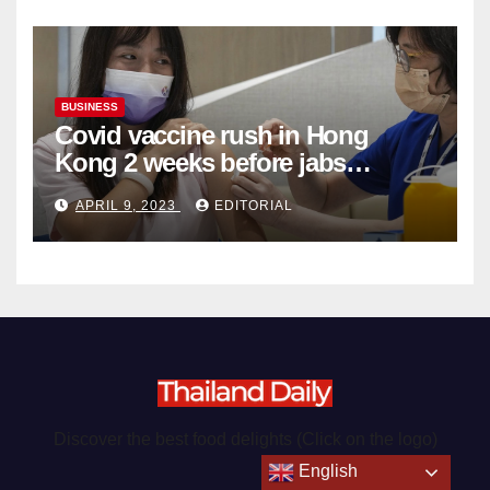
BUSINESS
Covid vaccine rush in Hong
Kong 2 weeks before jabs
become chargeable
APRIL 9, 2023
EDITORIAL
Discover the best food delights (Click on the logo)
English