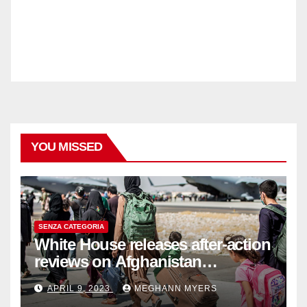
YOU MISSED
SENZA CATEGORIA
White House releases after-action
reviews on Afghanistan
withdrawal
APRIL 9, 2023
MEGHANN MYERS