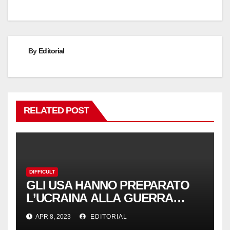
By
Editorial
RELATED POST
DIFFICULT
GLI USA HANNO PREPARATO
L’UCRAINA ALLA GUERRA
CONTRO LA RUSSIA PER 30
APR 8, 2023
EDITORIAL
ANNI | NoGeoingegneria