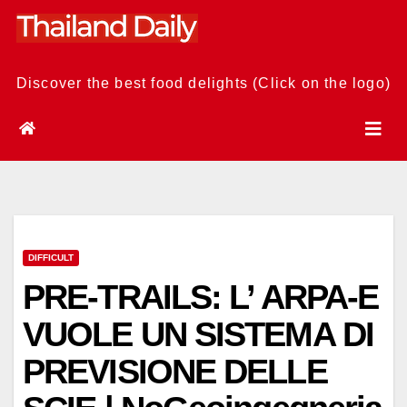
Skip
to
content
Discover the best food delights (Click on the logo)
DIFFICULT
PRE-TRAILS: L’ ARPA-E
VUOLE UN SISTEMA DI
PREVISIONE DELLE