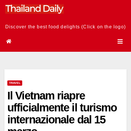
Skip
to
content
Discover the best food delights (Click on the logo)
TRAVEL
Il Vietnam riapre
ufficialmente il turismo
internazionale dal 15