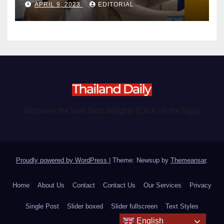
APRIL 9, 2023
EDITORIAL
Discover the best food delights (Click on the logo)
Proudly powered by WordPress
|
Theme: Newsup by
Themeansar
.
Home
About Us
Contact
Contact Us
Our Services
Privacy
Single Post
Slider boxed
Slider fullscreen
Text Styles
English