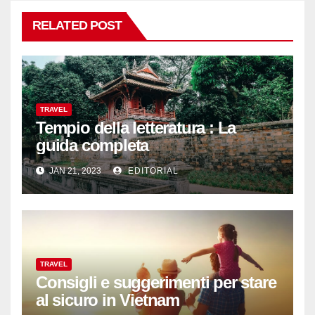
RELATED POST
TRAVEL
Tempio della letteratura : La
guida completa
JAN 21, 2023
EDITORIAL
TRAVEL
Consigli e suggerimenti per stare
al sicuro in Vietnam