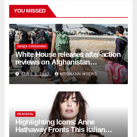
YOU MISSED
SENZA CATEGORIA
White House releases after-action
reviews on Afghanistan
withdrawal
APRIL 9, 2023
MEGHANN MYERS
PEACEFUL
Highlighting Icons: Anne
Hathaway Fronts This Italian