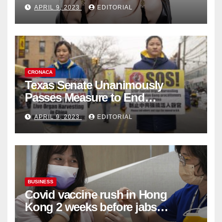
Fashion Brand's Latest
APRIL 9, 2023
EDITORIAL
Collection
CRONACA
Texas Senate Unanimously
Passes Measure to End
Complicity in Beijing’s Forced
APRIL 9, 2023
EDITORIAL
Organ Harvesting
BUSINESS
Covid vaccine rush in Hong
Kong 2 weeks before jabs
become chargeable