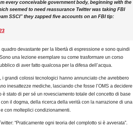
rom every conceivable government body, beginning with the
hich seemed to need reassurance Twitter was taking FBI
Team SSCI” they zapped five accounts on an FBI tip:
23
 quadro devastante per la libertà di espressione e sono quindi
 Sono una lezione esemplare su come trasformare un corso
bblico di aver fatto qualcosa per la difesa dell’acqua.
e, i grandi colossi tecnologici hanno annunciato che avrebbero
vano inesattezze mediche, lasciando che fosse l’OMS a decidere
to è stato di per sé un rovesciamento totale del concetto di base
o con il dogma, della ricerca della verità con la narrazione di una
à e con molteplici condizionamenti.
witter: “Praticamente ogni teoria del complotto si è avverata”.