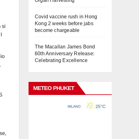
Organ Harvesting
Covid vaccine rush in Hong
Kong 2 weeks before jabs
 si
become chargeable
I
The Macallan James Bond
60th Anniversary Release:
lio
Celebrating Excellence
,
METEO PHUKET
MS
i
sse,