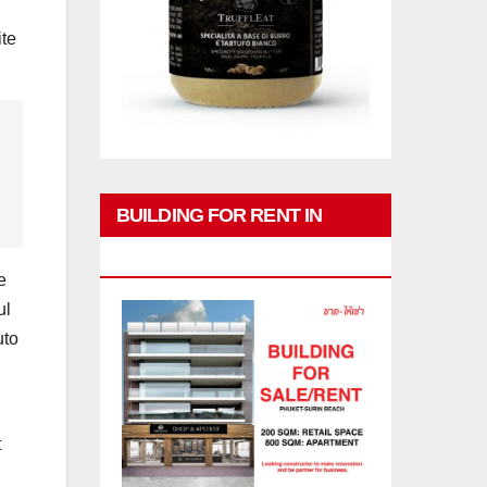
ite
BUILDING FOR RENT IN
PHUKET
e
ul
uto
t