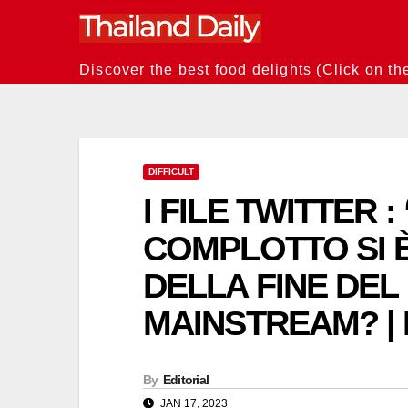
Skip
to
content
Discover the best food delights (Click on th
DIFFICULT
I FILE TWITTER 
COMPLOTTO SI È 
DELLA FINE DEL
MAINSTREAM? | 
By
Editorial
JAN 17, 2023