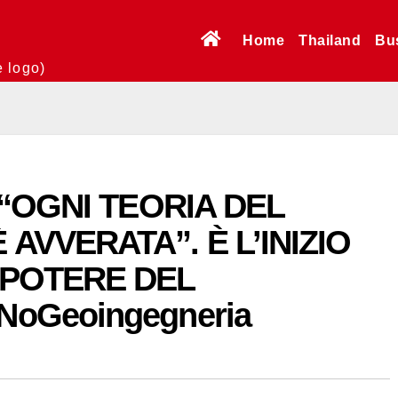
Home
Thailand
Bu
e logo)
: “OGNI TEORIA DEL
AVVERATA”. È L’INIZIO
 POTERE DEL
NoGeoingegneria