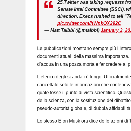
25.Twitter was taking requests f
Senate Intel Committee (SSCI), w
direction. Execs rushed to tell “
pic.twitter.com/hWnkOX292C
— Matt Taibbi (@mtaibbi)
January 3, 20
Le pubblicazioni mostrano sempre più l’intero
documenti attuali della massima importanza.
d’acqua in una pozza morta e far credere al pu
L’elenco degli scandali è lungo. Ufficialment
cancellato solo le informazioni che contene
quale fosse il punto di vista scientifico. Ques
della scienza, con la sostituzione del dibattit
pseudo-autorità globale, di dubbia affidabilit
Lo stesso Elon Musk ora dice delle azioni di T