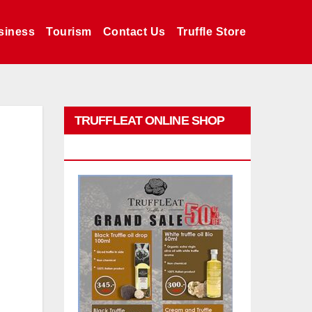
siness
Tourism
Contact Us
Truffle Store
TRUFFLEAT ONLINE SHOP
PROMO