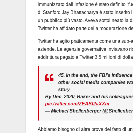
immunizzato dall’infezione è stato definito “f
di Stanford Jay Bhattacharya è stato inserito i
un pubblico più vasto. Aveva sottolineato l
Twitter ha affidato parte della moderazione de
Twitter ha agito praticamente come una sub-ag
aziende. Le agenzie governative inviavano rich
addirittura pagato a Twitter 3,5 milioni di do
45. In the end, the FBI’s influen
other social media companies wo
story.
By Dec. 2020, Baker and his colleagues 
pic.twitter.com/ZEASt2aXXm
— Michael Shellenberger (@Shellenbe
Abbiamo bisogno di altre prove del fatto di 