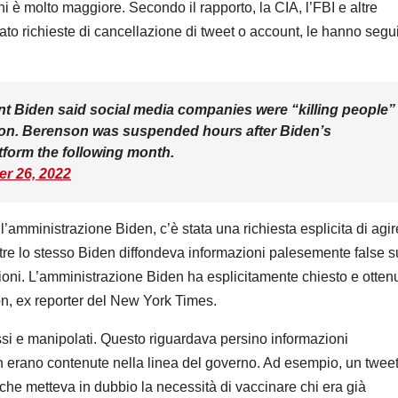
ni è molto maggiore. Secondo il rapporto, la CIA, l’FBI e altre
o richieste di cancellazione di tweet o account, le hanno segu
ent Biden said social media companies were “killing people”
tion. Berenson was suspended hours after Biden’s
tform the following month.
r 26, 2022
 l’amministrazione Biden, c’è stata una richiesta esplicita di agir
ntre lo stesso Biden diffondeva informazioni palesemente false s
zioni. L’amministrazione Biden ha esplicitamente chiesto e otten
on, ex reporter del New York Times.
essi e manipolati. Questo riguardava persino informazioni
 erano contenute nella linea del governo. Ad esempio, un twee
 che metteva in dubbio la necessità di vaccinare chi era già