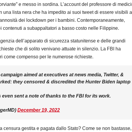
uorviante” e messo in sordina. L’account del professore di medic
n una lista nera che ha impedito ai suoi tweet di essere visibili a
a dannosità dei lockdown per i bambini. Contemporaneamente,
i contenuti a subappaltatori a basso costo nelle Filippine.
enzia dell’apparato di sicurezza statunitense e delle grandi
ieste che di solito venivano attuate in silenzio. La FBI ha
llari come compenso per le numerose richieste.
ce campaign aimed at executives at news media, Twitter, &
rked: they censored & discredited the Hunter Biden laptop
even sent a note of thanks to the FBI for its work.
rgerMD)
December 19, 2022
una censura gestita e pagata dallo Stato? Come se non bastasse,