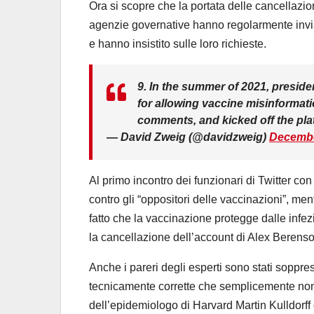
Ora si scopre che la portata delle cancellazio
agenzie governative hanno regolarmente inviat
e hanno insistito sulle loro richieste.
9. In the summer of 2021, presid
for allowing vaccine misinforma
comments, and kicked off the pla
— David Zweig (@davidzweig)
Decembe
Al primo incontro dei funzionari di Twitter con
contro gli “oppositori delle vaccinazioni”, me
fatto che la vaccinazione protegge dalle infe
la cancellazione dell’account di Alex Berens
Anche i pareri degli esperti sono stati soppr
tecnicamente corrette che semplicemente non
dell’epidemiologo di Harvard Martin Kulldorff