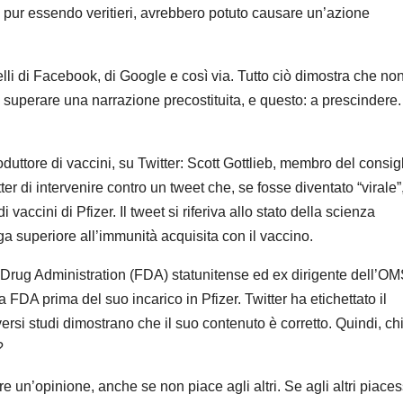
pur essendo veritieri, avrebbero potuto causare un’azione
elli di Facebook, di Google e così via. Tutto ciò dimostra che non
di superare una narrazione precostituita, e questo: a prescindere. 
roduttore di vaccini, su Twitter: Scott Gottlieb, membro del consig
ter di intervenire contro un tweet che, se fosse diventato “virale”
vaccini di Pfizer. Il tweet si riferiva allo stato della scienza
a superiore all’immunità acquisita con il vaccino.
 Drug Administration (FDA) statunitense ed ex dirigente dell’O
a FDA prima del suo incarico in Pfizer. Twitter ha etichettato il
ersi studi dimostrano che il suo contenuto è corretto. Quindi, ch
?
ere un’opinione, anche se non piace agli altri. Se agli altri piace