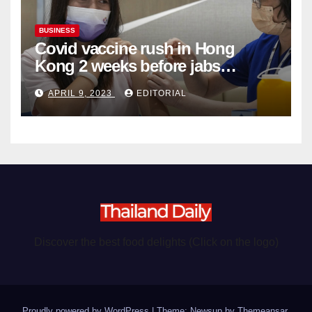
BUSINESS
Covid vaccine rush in Hong
Kong 2 weeks before jabs
become chargeable
APRIL 9, 2023
EDITORIAL
Discover the best food delights (Click on the logo)
Proudly powered by WordPress
|
Theme: Newsup by
Themeansar
.