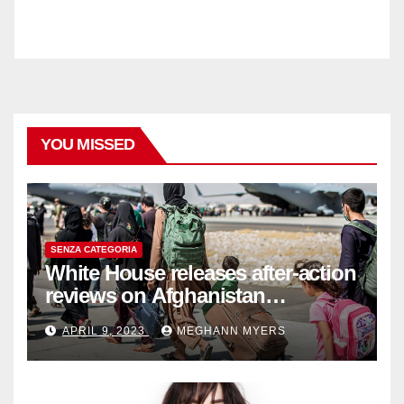
YOU MISSED
SENZA CATEGORIA
White House releases after-action
reviews on Afghanistan
withdrawal
APRIL 9, 2023
MEGHANN MYERS