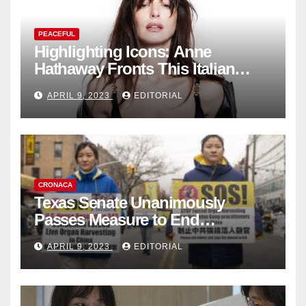
PEACEFUL
Highlighting Icons: Anne
Hathaway Fronts This Italian
Fashion Brand's Latest
APRIL 9, 2023
EDITORIAL
Collection
CRONACA
Texas Senate Unanimously
Passes Measure to End
Complicity in Beijing’s Forced
APRIL 9, 2023
EDITORIAL
Organ Harvesting