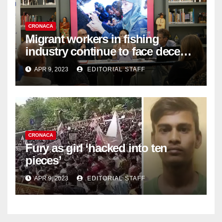
CRONACA
Migrant workers in fishing
industry continue to face decent
work deficit
APR 9, 2023
EDITORIAL STAFF
CRONACA
Fury as girl ‘hacked into ten
pieces’
APR 9, 2023
EDITORIAL STAFF