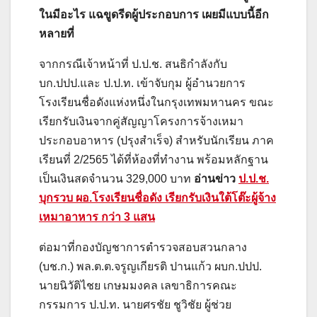
ในมีอะไร แฉขูดรีดผู้ประกอบการ เผยมีแบบนี้อีก
หลายที่
จากกรณีเจ้าหน้าที่ ป.ป.ช. สนธิกำลังกับ
บก.ปปป.และ ป.ป.ท. เข้าจับกุม ผู้อำนวยการ
โรงเรียนชื่อดังแห่งหนึ่งในกรุงเทพมหานคร ขณะ
เรียกรับเงินจากคู่สัญญาโครงการจ้างเหมา
ประกอบอาหาร (ปรุงสำเร็จ) สำหรับนักเรียน ภาค
เรียนที่ 2/2565 ได้ที่ห้องที่ทำงาน พร้อมหลักฐาน
เป็นเงินสดจำนวน 329,000 บาท
อ่านข่าว
ป.ป.ช.
บุกรวบ ผอ.โรงเรียนชื่อดัง เรียกรับเงินใต้โต๊ะผู้จ้าง
เหมาอาหาร กว่า 3 แสน
ต่อมาที่กองบัญชาการตำรวจสอบสวนกลาง
(บช.ก.) พล.ต.ต.จรูญเกียรติ ปานแก้ว ผบก.ปปป.
นายนิวัติไชย เกษมมงคล เลขาธิการคณะ
กรรมการ ป.ป.ท. นายศรชัย ชูวิชัย ผู้ช่วย