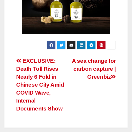
Post
EXCLUSIVE:
A sea change for
Death Toll Rises
carbon capture |
navigation
Nearly 6 Fold in
Greenbiz
Chinese City Amid
COVID Wave,
Internal
Documents Show