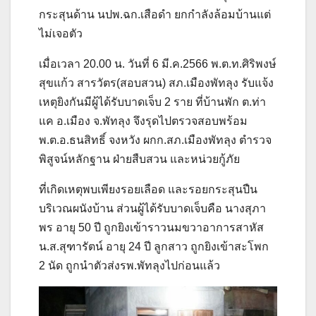
กระสุนด้าน นปพ.ฉก.เสือดำ ยกกำลังล้อมบ้านแต่
ไม่เจอตัว
เมื่อเวลา 20.00 น. วันที่ 6 มี.ค.2566 พ.ต.ท.ศิริพงษ์
สุขแก้ว สารวัตร(สอบสวน) สภ.เมืองพัทลุง รับแจ้ง
เหตุยิงกันมีผู้ได้รับบาดเจ็บ 2 ราย ที่บ้านพัก ต.ท่า
แค อ.เมือง จ.พัทลุง จึงรุดไปตรวจสอบพร้อม
พ.ต.อ.ธนสิทธิ์ จงหวัง ผกก.สภ.เมืองพัทลุง ตำรวจ
พิสูจน์หลักฐาน ฝ่ายสืบสวน และหน่วยกู้ภัย
ที่เกิดเหตุพบเพียงรอยเลือด และรอยกระสุนปืน
บริเวณผนังบ้าน ส่วนผู้ได้รับบาดเจ็บคือ นางสุภา
พร อายุ 50 ปี ถูกยิงเข้าราวนมขวาอาการสาหัส
น.ส.สุฑารัตน์ อายุ 24 ปี ลูกสาว ถูกยิงเข้าสะโพก
2 นัด ถูกนำตัวส่งรพ.พัทลุงไปก่อนแล้ว