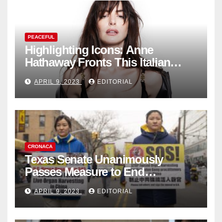
PEACEFUL
Highlighting Icons: Anne
Hathaway Fronts This Italian
Fashion Brand's Latest
APRIL 9, 2023
EDITORIAL
Collection
CRONACA
Texas Senate Unanimously
Passes Measure to End
Complicity in Beijing’s Forced
APRIL 9, 2023
EDITORIAL
Organ Harvesting