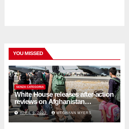
YOU MISSED
SENZA CATEGORIA
White House releases after-action
reviews on Afghanistan
withdrawal
APRIL 9, 2023
MEGHANN MYERS