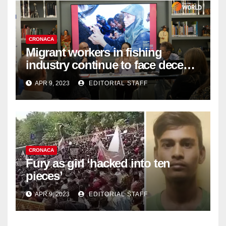
CRONACA
Migrant workers in fishing
industry continue to face decent
work deficit
APR 9, 2023
EDITORIAL STAFF
CRONACA
Fury as girl ‘hacked into ten
pieces’
APR 9, 2023
EDITORIAL STAFF