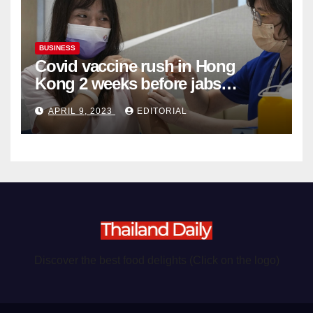
BUSINESS
Covid vaccine rush in Hong
Kong 2 weeks before jabs
become chargeable
APRIL 9, 2023
EDITORIAL
Discover the best food delights (Click on the logo)