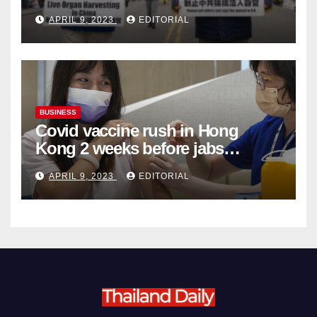
Complicity in Beijing’s Forced
APRIL 9, 2023
EDITORIAL
Organ Harvesting
BUSINESS
Covid vaccine rush in Hong
Kong 2 weeks before jabs
become chargeable
APRIL 9, 2023
EDITORIAL