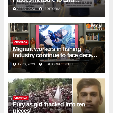
Complicity in Beijing’s Forced
APR 9, 2023
EDITORIAL
Organ Harvesting
CRONACA
Migrant workers in fishing
industry continue to face decent
work deficit
APR 9, 2023
EDITORIAL STAFF
CRONACA
Fury as girl ‘hacked into ten
pieces’