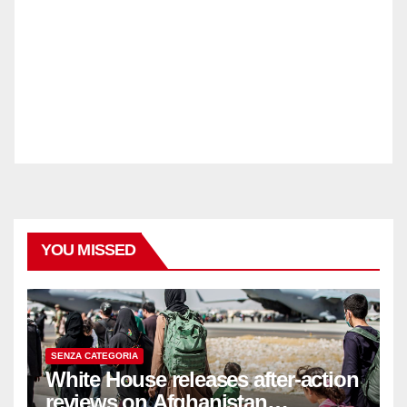
YOU MISSED
SENZA CATEGORIA
White House releases after-action
reviews on Afghanistan