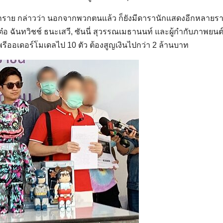
กราย กล่าวว่า นอกจากพวกตนแล้ว ก็ยังมีดารานักแสดงอีกหลายราย
 เต๋อ ฉันทวิชช์ ธนะเสวี, ซันนี่ สุวรรณเมธานนท์ และผู้กำกับภาพยนต
งพรีออเดอร์โมเดลไป 10 ตัว ต้องสูญเงินไปกว่า 2 ล้านบาท