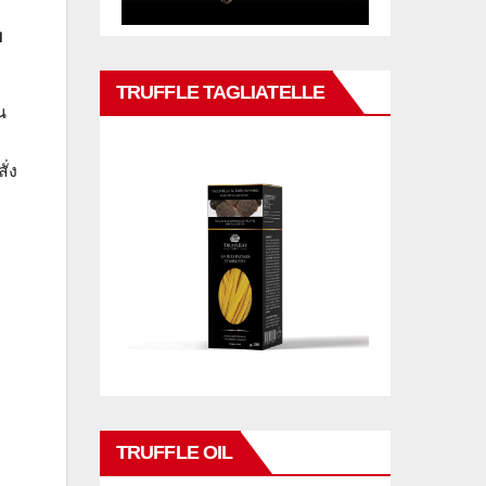
ย
TRUFFLE TAGLIATELLE
น
ั่ง
TRUFFLE OIL