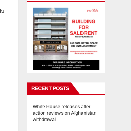
็น
RECENT POSTS
White House releases after-
action reviews on Afghanistan
withdrawal