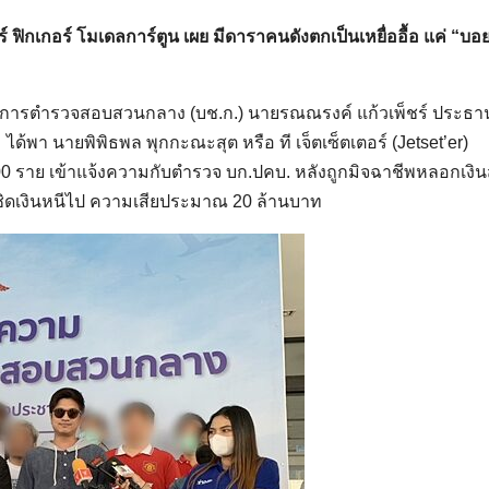
อร์ ฟิกเกอร์ โมเดลการ์ตูน เผย มีดาราคนดังตกเป็นเหยื่ออื้อ แค่ “บอ
บัญชาการตำรวจสอบสวนกลาง (บช.ก.) นายรณณรงค์ แก้วเพ็ชร์ ประธา
้พา นายพิพิธพล พุกกะณะสุต หรือ ที เจ็ตเซ็ตเตอร์ (Jetset’er)
 300 ราย เข้าแจ้งความกับตำรวจ บก.ปคบ. หลังถูกมิจฉาชีพหลอกเงินส
เชิดเงินหนีไป ความเสียประมาณ 20 ล้านบาท