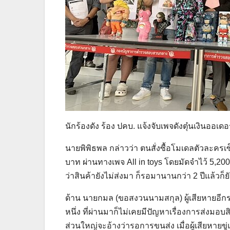
นักร้องดัง ร้อง ปคบ. แจ้งจับเพจดังตุ๋นเงินออเด
นายพิพิธพล กล่าวว่า ตนสั่งซื้อโมเดลตัวละครเ
บาท ผ่านทางเพจ All in toys โดยมัดจำไว้ 5,2
ว่าสินค้ายังไม่ส่งมา ก็รอมานานกว่า 2 ปีแล้วก็ยั
ด้าน นายกมล (ขอสงวนนามสกุล) ผู้เสียหายอีกราย
หนึ่ง ที่ผ่านมาก็ไม่เคยมีปัญหาเรื่องการส่งมอบ
ส่วนใหญ่จะอ้างว่ารอการขนส่ง เมื่อผู้เสียหายข