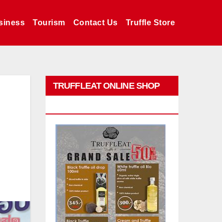
siness
Tourism
Contact Us
Truffle Store
TRUFFLEAT ONLINE SHOP
PROMO