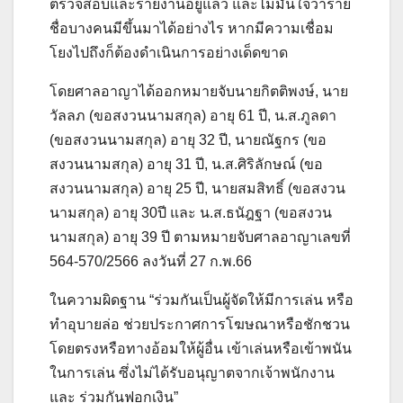
ตรวจสอบและรายงานอยู่แล้ว และไม่มั่นใจว่าราย
ชื่อบางคนมีขึ้นมาได้อย่างไร หากมีความเชื่อม
โยงไปถึงก็ต้องดำเนินการอย่างเด็ดขาด
โดยศาลอาญาได้ออกหมายจับนายกิตติพงษ์, นาย
วัลลภ (ขอสงวนนามสกุล) อายุ 61 ปี, น.ส.ภูลดา
(ขอสงวนนามสกุล) อายุ 32 ปี, นายณัฐกร (ขอ
สงวนนามสกุล) อายุ 31 ปี, น.ส.ศิริลักษณ์ (ขอ
สงวนนามสกุล) อายุ 25 ปี, นายสมสิทธิ์ (ขอสงวน
นามสกุล) อายุ 30ปี และ น.ส.ธนัฎฐา (ขอสงวน
นามสกุล) อายุ 39 ปี ตามหมายจับศาลอาญาเลขที่
564-570/2566 ลงวันที่ 27 ก.พ.66
ในความผิดฐาน “ร่วมกันเป็นผู้จัดให้มีการเล่น หรือ
ทำอุบายล่อ ช่วยประกาศการโฆษณาหรือชักชวน
โดยตรงหรือทางอ้อมให้ผู้อื่น เข้าเล่นหรือเข้าพนัน
ในการเล่น ซึ่งไม่ได้รับอนุญาตจากเจ้าพนักงาน
และ ร่วมกันฟอกเงิน”