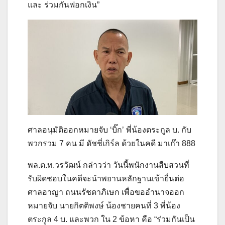
และ ร่วมกันฟอกเงิน”
ศาลอนุมัติออกหมายจับ ‘บิ๊ก’ พี่น้องตระกูล บ. กับ
พวกรวม 7 คน มี ดัชชี่เกิร์ล ด้วยในคดี มาเก๊า 888
พล.ต.ท.วรวัฒน์ กล่าวว่า วันนี้พนักงานสืบสวนที่
รับผิดชอบในคดีจะนำพยานหลักฐานเข้ายื่นต่อ
ศาลอาญา ถนนรัชดาภิเษก เพื่อขออำนาจออก
หมายจับ นายกิตติพงษ์ น้องชายคนที่ 3 พี่น้อง
ตระกูล 4 บ. และพวก ใน 2 ข้อหา คือ “ร่วมกันเป็น