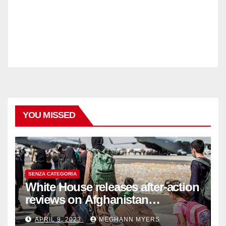
YOU MISSED
SENZA CATEGORIA
White House releases after-action
reviews on Afghanistan
withdrawal
APRIL 9, 2023
MEGHANN MYERS