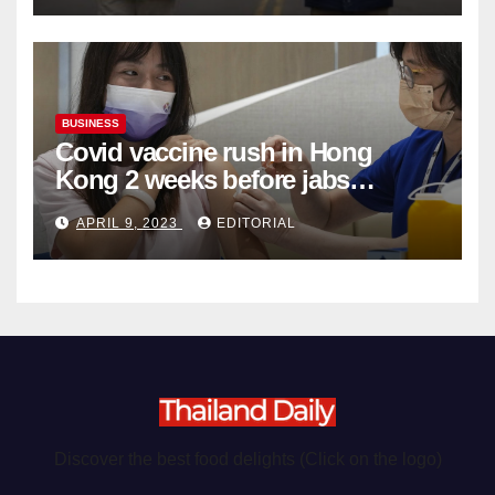
BUSINESS
Covid vaccine rush in Hong
Kong 2 weeks before jabs
become chargeable
APRIL 9, 2023
EDITORIAL
Discover the best food delights (Click on the logo)