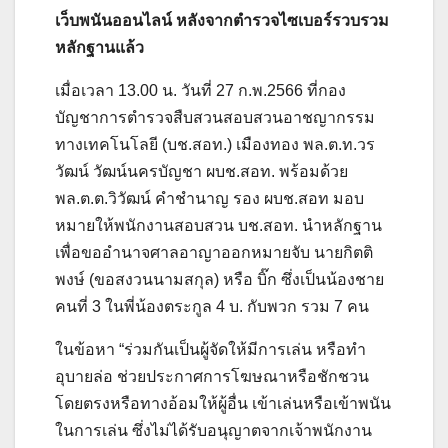
เว็บพนันออนไลน์ หลังจากตำรวจไซเบอร์รวบรวม
หลักฐานแล้ว
เมื่อเวลา 13.00 น. วันที่ 27 ก.พ.2566 ที่กอง
บัญชาการตำรวจสืบสวนสอบสวนอาชญากรรม
ทางเทคโนโลยี (บช.สอท.) เมืองทอง พล.ต.ท.วร
วัฒน์ วัฒน์นครบัญชา ผบช.สอท. พร้อมด้วย
พล.ต.ต.วิวัฒน์ คําชํานาญ รอง ผบช.สอท มอบ
หมายให้พนักงานสอบสวน บช.สอท. นำหลักฐาน
เพื่อขออำนาจศาลอาญาออกหมายจับ นายกิตติ
พงษ์ (ขอสงวนนามสกุล) หรือ บิ๊ก ซึ่งเป็นน้องชาย
คนที่ 3 ในพี่น้องตระกูล 4 บ. กับพวก รวม 7 คน
ในข้อหา “ร่วมกันเป็นผู้จัดให้มีการเล่น หรือทำ
อุบายล่อ ช่วยประกาศการโฆษณาหรือชักชวน
โดยตรงหรือทางอ้อมให้ผู้อื่น เข้าเล่นหรือเข้าพนัน
ในการเล่น ซึ่งไม่ได้รับอนุญาตจากเจ้าพนักงาน