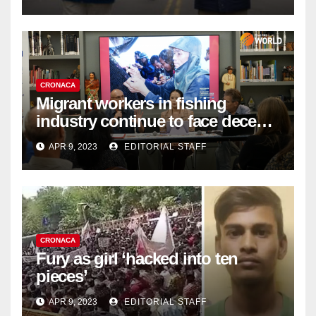
Organ Harvesting
CRONACA
Migrant workers in fishing
industry continue to face decent
work deficit
APR 9, 2023
EDITORIAL STAFF
CRONACA
Fury as girl ‘hacked into ten
pieces’
APR 9, 2023
EDITORIAL STAFF