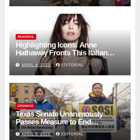
PEACEFUL
Highlighting Icons: Anne
Hathaway Fronts This Italian
Fashion Brand's Latest
APRIL 9, 2023
EDITORIAL
Collection
CRONACA
Texas Senate Unanimously
Passes Measure to End
Complicity in Beijing’s Forced
APRIL 9, 2023
EDITORIAL
Organ Harvesting