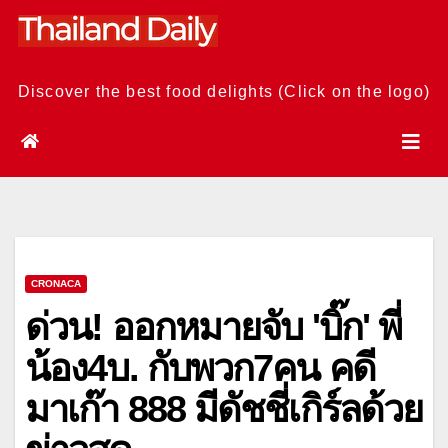
Skip
to
content
Discover the best food delights (Click on the logo)
CRONACA
ด่วน! ออกหมายจับ 'บิ๊ก' พี่
น้อง4บ. กับพวก7คน คดี
มาเก๊า 888 มีดัชชี่เกิร์ลด้วย